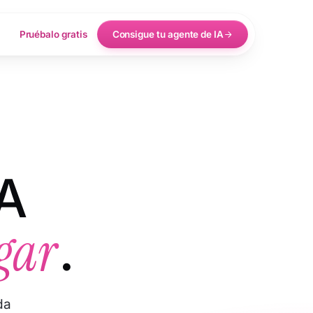
Pruébalo gratis
Consigue tu agente de IA
IA
ogar
.
da