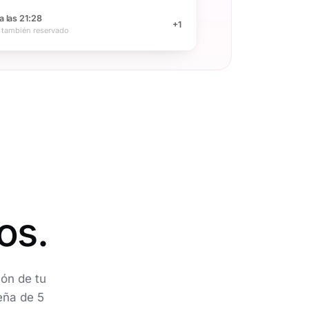
a las 21:28
+1
 también reservado
os.
ón de tu
eña de 5