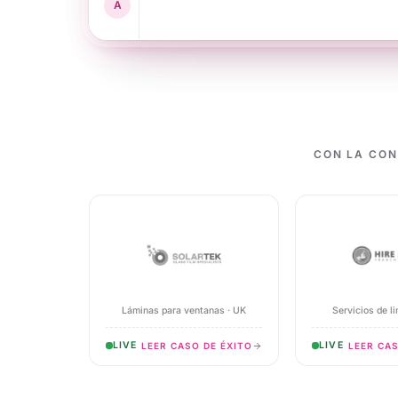
+44 7474 626605
A
n
WhatsApp
,
Instagram
sophie.c@email.com
Email
+44 7474 626605
SMS
CON LA CON
Láminas para ventanas · UK
Servicios de l
LIVE
LIVE
LEER CASO DE ÉXITO
LEER CAS