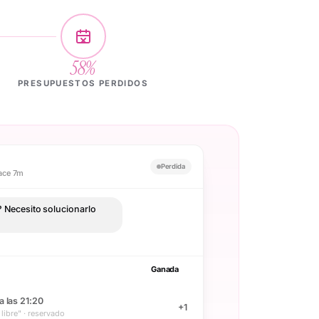
58%
PRESUPUESTOS PERDIDOS
Perdida
hace 7m
? Necesito solucionarlo
Ganada
a las 21:20
+1
libre" · reservado