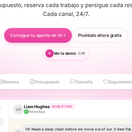
upuesto, reserva cada trabajo y persigue cada re
Cada canal, 24/7.
Consigue tu agente de IA
Pruébalo ahora gratis
Ver la demo
2:08
Reserva
Presupuesto
Consulta
Seguimient
Liam Hughes
QUALIFYING
LH
WhatsApp
Hi! Need a deep clean before we move out of our 3-bed flat.