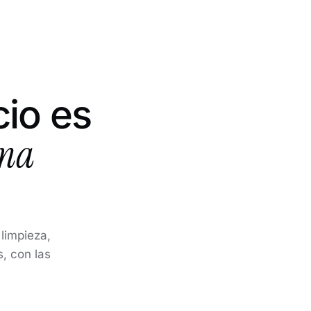
io es
ima
limpieza,
, con las