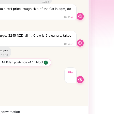
10:53
u a real price: rough size of the flat in sqm, do
10:53
WhatsApp
rge: $245 NZD all in. Crew is 2 cleaners, takes
10:53
eturn?
10:53
Name
Liam Hu
 · Mt Eden postcode · 4.5h block
Interaction
Inb
 and the deep-clean checklist, exactly what
Email
liam.h@e
10:53
Phone
+64 22 
Instagram
@lia
Messages
9
 conversation