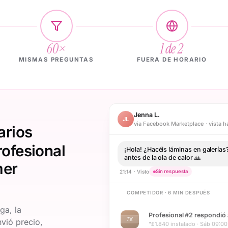
60×
1 de 2
MISMAS PREGUNTAS
FUERA DE HORARIO
Jenna L.
JL
via Facebook Marketplace · vista 
arios
rofesional
¡Hola! ¿Hacéis láminas en galerías
antes de la ola de calor 🙏
mer
21:14 · Visto
Sin respuesta
COMPETIDOR · 6 MIN DESPUÉS
ga, la
Profesional #2 respondió 
TR
nvió precio,
"£1.840 instalado · Sáb 09:00 