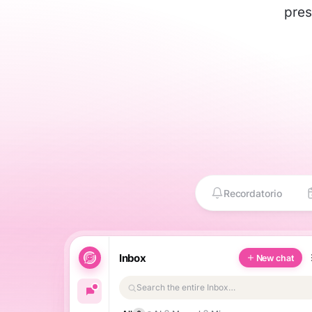
pres
Recordatorio
Inbox
New chat
Search the entire Inbox…