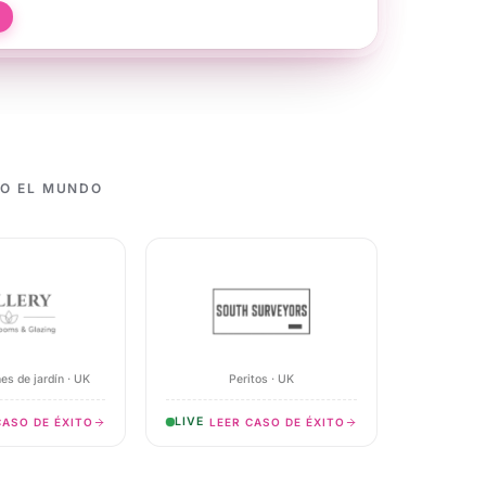
Contact
04 Jun
date
MESSAGE
Routed · 
DO EL MUNDO
es de jardín · UK
Peritos · UK
LIVE
CASO DE ÉXITO
LEER CASO DE ÉXITO