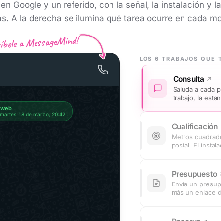
 en Google y un referido, con la señal, la instalación y l
as. A la derecha se ilumina qué tarea ocurre en cada m
íbele a MessageMind!
Consulta
Saluda a cada p
trabajo, la esta
intervención.
a web
· martes 18 de marzo, 20:42
Cualificación
Metros cuadrado
postal. El instal
Presupuesto
Envía un presup
más un enlace d
chat.