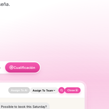
seña.
o
Cualificación
Assign To AI
Close
Assign To Team
⧉
 Possible to book this Saturday?