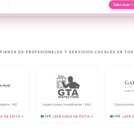
ow
Take over
1w
2d
5d
FIANZA DE PROFESIONALES Y SERVICIOS LOCALES EN TO
impieza · NZ
Inspecciones inmobiliarias · EAU
Construccion
LIVE
LIVE
O DE ÉXITO
LEER CASO DE ÉXITO
LEER 