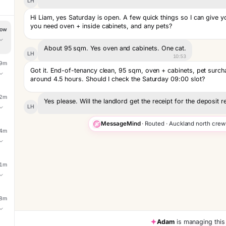
LH
Hi Liam, yes Saturday is open. A few quick things so I can give yo
you need oven + inside cabinets, and any pets?
ow
About 95 sqm. Yes oven and cabinets. One cat.
LH
10:53
ow
9m
Got it. End-of-tenancy clean, 95 sqm, oven + cabinets, pet surcha
around 4.5 hours. Should I check the Saturday 09:00 slot?
2h
ow
2m
Yes please. Will the landlord get the receipt for the deposit r
LH
3d
4h
MessageMind
· Routed · Auckland north crew
ow
4m
Yes, end-of-tenancy invoice includes the address, square metres,
1d
letting agents need. Best email for the booking confirmation?
1d
ow
1m
4d
5h
ow
8m
2d
Adam
is managing this
3d