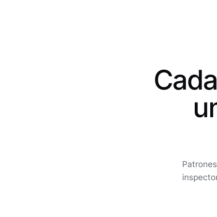
Cada
u
Patrones
inspecto