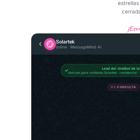
estrellas
cerrad
¡Escr
Solartek
online · MessageMind AI
Lead del chatbot de l
láminas para ventanas Solartek · residencial 
01
·
CONSULTA