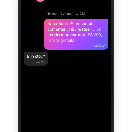
Trigger · Comment-to-DM
Bună Sofia 👋 am văzut
comentariul tău la Reel-ul cu
secționalul cognac
. €3.290,
livrare gratuită.
11:02
E în stoc?
11:03