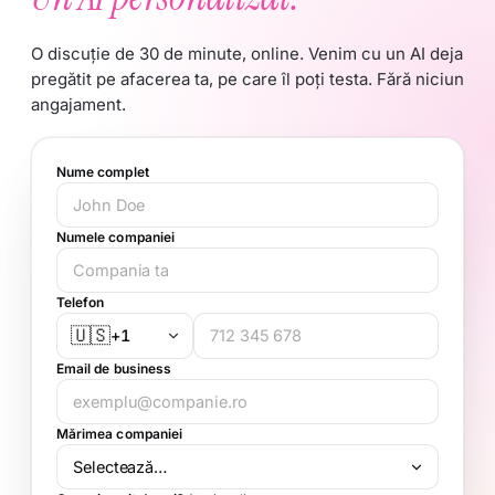
Jayesh Ashar · Pearl Tourism & Leisure Group
ech
Nume complet
Numele companiei
Telefon
🇺🇸
+1
Email de business
Mărimea companiei