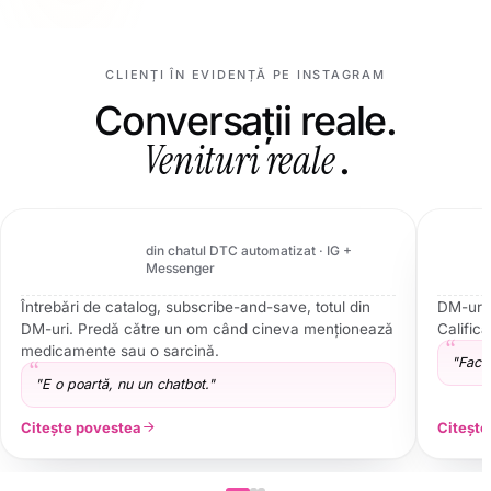
CLIENȚI ÎN EVIDENȚĂ PE INSTAGRAM
Conversații reale.
Venituri reale
.
Magic Tree Superfoods
Wellness DTC · UK · Instagram + Messenger
81,68%
din chatul DTC automatizat · IG +
4,2
Messenger
Întrebări de catalog, subscribe-and-save, totul din
DM-urile
DM-uri. Predă către un om când cineva menționează
Califică
medicamente sau o sarcină.
"Face 
"E o poartă, nu un chatbot."
Citește povestea
Citește