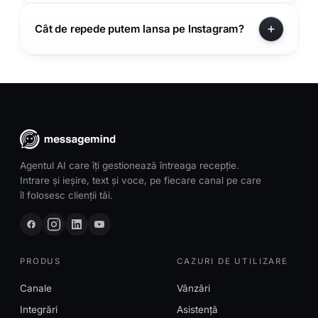
Cât de repede putem lansa pe Instagram?
Agentul AI care îți gestionează întreaga recepție.
Intrare și ieșire, text și voce, pe fiecare canal pe care
îl folosesc clienții tăi.
PRODUS
CAZURI DE UTILIZARE
Canale
Vânzări
Integrări
Asistență