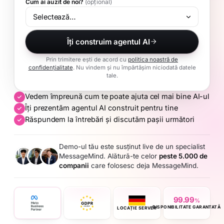
Cum ai auzit de noi?
(opțional)
Îți construim agentul AI
Prin trimitere ești de acord cu
politica noastră de
confidențialitate
. Nu vindem și nu împărtășim niciodată datele
tale.
Vedem împreună cum te poate ajuta cel mai bine AI-ul
Îți prezentăm agentul AI construit pentru tine
Răspundem la întrebări și discutăm pașii următori
Demo-ul tău este susținut live de un specialist
MessageMind. Alătură-te celor
peste 5.000 de
companii
care folosesc deja MessageMind.
99.99
%
DISPONIBILITATE GARANTATĂ
LOCAȚIE SERVER