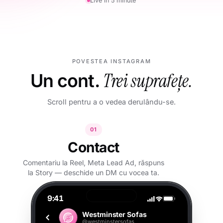
Live în 5 minute
POVESTEA INSTAGRAM
Un cont.
Trei suprafețe.
Scroll pentru a o vedea derulându-se.
01
Contact
Comentariu la Reel, Meta Lead Ad, răspuns
la Story — deschide un DM cu vocea ta.
9:41
Westminster Sofas
@westminstersofas