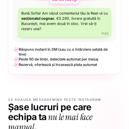
Bună Sofia! Am văzut comentariul tău la Reel-ul cu
secționalul cognac
. €3.290, livrare gratuită în
București, mai avem două în stoc. Vrei să-ți
rezerv una?
11:02
Răspuns instant în DM (sau cu o întârziere setată de
tine)
Peste 90 de limbi, detectate automat per mesaj
Rezervă, ofertează și încasează plata automat
CE ADAUGĂ MESSAGEMIND PESTE INSTAGRAM
Șase lucruri pe care
nu le mai face
echipa ta
manual
.