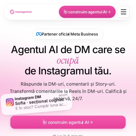
Îți construim agentul AI
Partener oficial Meta Business
Agentul AI de DM care se
ocupă
de Instagramul tău.
Răspunde la DM-uri, comentarii și Story-uri.
Transformă comentariile la Reels în DM-uri. Califică și
acum
Instagram DM
rezervă, 24/7.
Sofia · secțional cognac
în stoc? Cumpăr luna aceasta.
E
Îți construim agentul AI