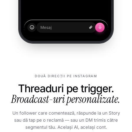
Mesaj
DOUĂ DIRECȚII PE INSTAGRAM
Threaduri pe trigger.
Broadcast-uri personalizate.
Un follower care comentează, răspunde la un Story
sau dă tap pe o reclamă — sau un DM trimis către
segmentul tău. Același AI, același cont.