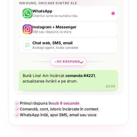
INBOUND, ORICARE DINTRE ELE
WhatsApp
Clientul scrie la numărul tău
Instagram + Messenger
DM sau răspuns la story
Chat web, SMS, email
Același agent, toate canalele
~9S RĂSPUNS
Bună Lina! Am încărcat
comanda #4221
,
actualizarea livrării e pe drum.
23:04
Primul răspuns în
sub 9 secunde
Comandă, cont, istoric încărcate în context
WhatsApp întâi, apoi SMS, email sau voce