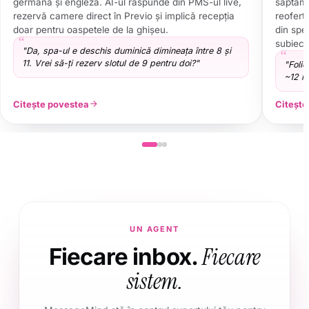
germană și engleză. AI-ul răspunde din PMS-ul live,
săptămâ
rezervă camere direct în Previo și implică recepția
reofert
doar pentru oaspetele de la ghișeu.
din spec
subiect
"Da, spa-ul e deschis duminică dimineața între 8 și
11. Vrei să-ți rezerv slotul de 9 pentru doi?"
"Folie
~12 mp
Citește povestea
Citește
UN AGENT
Fiecare
Fiecare inbox.
sistem.