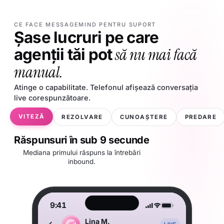
CE FACE MESSAGEMIND PENTRU SUPORT
Șase lucruri pe care
să nu mai facă
agenții tăi pot
manual.
Atinge o capabilitate. Telefonul afișează conversația
live corespunzătoare.
events.feed
Lina
întârziere DPD
318
evenimente azi · live
VITEZĂ
REZOLVARE
CUNOAȘTERE
PREDARE
Tom
rambursare emisă
Maya
plan se reînnoiește
Răspunsuri în sub 9 secunde
Diego
programare 2h
Mediana primului răspuns la întrebări
inbound.
Sara
comandă expediată
Ben
ETA tehnician
AI-UL PERSONALIZEAZĂ
Lina
întârziere DPD
OUTBOUND, ÎN VOCEA TA
Lina
9:41
Tom
rambursare emisă
Bună
, o veste rapidă,
Tom
coletul tău DPD a întârziat
Maya
. Vrei să mă ocup eu
Maya
plan se reînnoiește
rambursarea tocmai a sosit
Lina M.