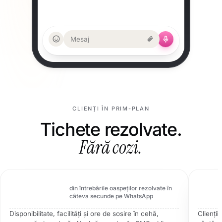
Mesaj
CLIENȚI ÎN PRIM-PLAN
Tichete rezolvate.
Fără cozi.
Spa Hotel Anglický Dvůr
Hotel spa boutique · CZ · recepție multilingvă
80,69%
din întrebările oaspeților rezolvate în
95
câteva secunde pe WhatsApp
Disponibilitate, facilități și ore de sosire în cehă,
Clienții