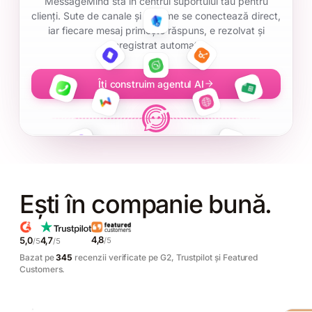
MessageMind stă în centrul suportului tău pentru
clienți. Sute de canale și sisteme se conectează direct,
iar fiecare mesaj primește răspuns, e rezolvat și
înregistrat automat.
Îți construim agentul AI
Ești în companie bună.
4,8
5,0
4,7
/5
/5
/5
Bazat pe
345
recenzii verificate pe G2, Trustpilot și Featured
"Recomand
Customers.
cu
încredere"