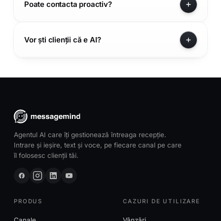
Poate contacta proactiv?
Vor ști clienții că e AI?
Agentul AI care îți gestionează întreaga recepție.
Intrare și ieșire, text și voce, pe fiecare canal pe care
îl folosesc clienții tăi.
PRODUS
CAZURI DE UTILIZARE
Canale
Vânzări