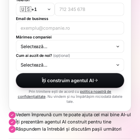
🇺🇸
+1
Email de business
Mărimea companiei
Cum ai auzit de noi?
(opțional)
Îți construim agentul AI
Prin trimitere ești de acord cu
politica noastră de
confidențialitate
. Nu vindem și nu împărtășim niciodată datele
tale.
Vedem împreună cum te poate ajuta cel mai bine AI-ul
Îți prezentăm agentul AI construit pentru tine
Răspundem la întrebări și discutăm pașii următori