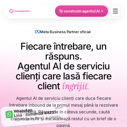
Îți construim agentul AI
Meta Business Partner oficial
Fiecare întrebare, un
răspuns.
Agentul AI de serviciu
clienți care lasă fiecare
îngrijit.
client
Agentul AI de serviciu clienți care duce fiecare
întrebare inbound de la primul mesaj până la rezolvare
acum
WhatsApp
completă. Răspunde în câteva secunde, caută
Lina · comandă #4221
T
ot "în pregătire", e pierdută?
comanda în fir și escaladează restul cu un brief de o
pagină.