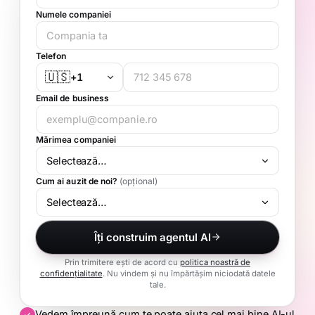
Numele companiei
Telefon
🇺🇸
+1
Email de business
Mărimea companiei
Cum ai auzit de noi?
(opțional)
Îți construim agentul AI
Prin trimitere ești de acord cu
politica noastră de
confidențialitate
. Nu vindem și nu împărtășim niciodată datele
tale.
Vedem împreună cum te poate ajuta cel mai bine AI-ul