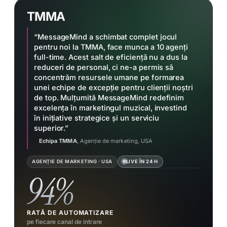
TMMA
LIVE ACUM · VERIFICĂ TU ÎNSUȚI
Vom răspunde.
Scrie-le.
“MessageMind a schimbat complet jocul
↗
pentru noi la TMMA, face munca a 10 agenți
WHATSAPP
+1 712 425 8574
full-time. Acest salt de eficiență nu a dus la
reduceri de personal, ci ne-a permis să
concentrăm resursele umane pe formarea
↗
INSTAGRAM
unei echipe de excepție pentru clienții noștri
@topmusicmarketing.agency
de top. Mulțumită MessageMind redefinim
excelența în marketingul muzical, investind
în inițiative strategice și un serviciu
↗
FACEBOOK
topmusicmarketingagency
superior.”
Echipa TMMA
, Agenție de marketing, USA
ÎNCEARCĂ SĂ ÎNTREBI DESPRE
Pitching Spotify
Pricing Growth retainer
AGENȚIE DE MARKETING · USA
LIVE ÎN 24 H
Sync licensing
Activare TikTok
94%
Studii de caz artiști indie
RATĂ DE AUTOMATIZARE
pe fiecare canal de intrare