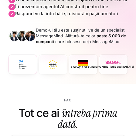
Îți prezentăm agentul AI construit pentru tine
Răspundem la întrebări și discutăm pașii următori
Demo-ul tău este susținut live de un specialist
MessageMind. Alătură-te celor
peste 5.000 de
companii
care folosesc deja MessageMind.
99.99
%
DISPONIBILITATE GARANTATĂ
LOCAȚIE SERVER
FAQ
Tot ce ai
întreba prima
dată.