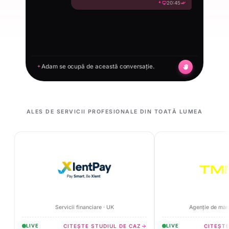
20:45
Adam se ocupă de această conversație.
ALES DE SERVICII PROFESIONALE DIN TOATĂ LUMEA
Servicii financiare · UK
Agenție de mar
CITEȘTE STUDIUL DE CAZ
CITEȘTE
LIVE
LIVE