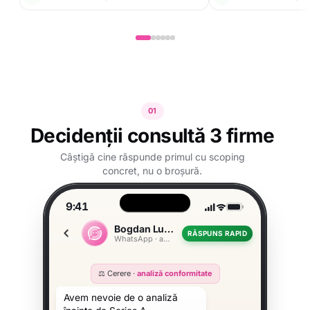
01
Decidenții consultă 3 firme
Câștigă cine răspunde primul cu scoping
concret, nu o broșură.
9:41
Bogdan Lungu
RĂSPUNS RAPID
WhatsApp · analiză KYC
⚖️ Cerere ·
analiză conformitate
Avem nevoie de o analiză