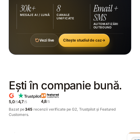
30k+
8
Email +
SMS
MESAJE AI / LUNĂ
CANALE
UNIFICATE
AUTOMATIZĂRI
OUTBOUND
Citește studiul de caz
→
Vezi live
Ești în companie bună.
4,8
5,0
4,7
/5
/5
/5
Bazat pe
345
recenzii verificate pe G2, Trustpilot și Featured
"Recomand
Customers.
cu
încredere"