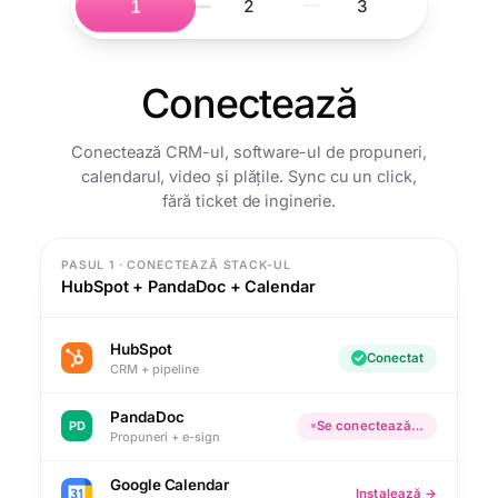
1
2
3
Conectează
Conectează CRM-ul, software-ul de propuneri,
calendarul, video și plățile. Sync cu un click,
fără ticket de inginerie.
PASUL 1 · CONECTEAZĂ STACK-UL
HubSpot + PandaDoc + Calendar
HubSpot
Conectat
CRM + pipeline
PandaDoc
PD
Se conectează…
Propuneri + e-sign
Google Calendar
Instalează →