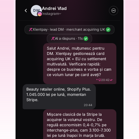
Andrei Vlad
DW
Instagram
Xlentpay · lead DM · merchant acquiring UK
AI a răspuns · 11s
Salut Andrei, mulțumesc pentru
DM. Xlentpay gestionează card
acquiring UK + EU cu settlement
multivalută. Verificare rapidă:
despre ce business e vorba și cam
ce volum lunar pe card aveți?
20:42
Beauty retailer online, Shopify Plus.
1.045.000 lei pe lună, momentan
Stripe.
20:44
Mișcare clasică de la Stripe la
acquirer la volumul vostru. De
regulă economisim 0,4-0,7% pe
interchange-plus, cam 3.100-7.300
lei pe lună înapoi în marja brută.