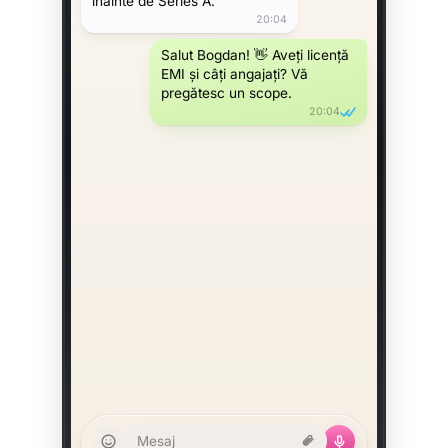
înainte de Series A.
20:04
Salut Bogdan! 👋 Aveți licență
EMI și câți angajați? Vă
pregătesc un scope.
20:04
Mesaj