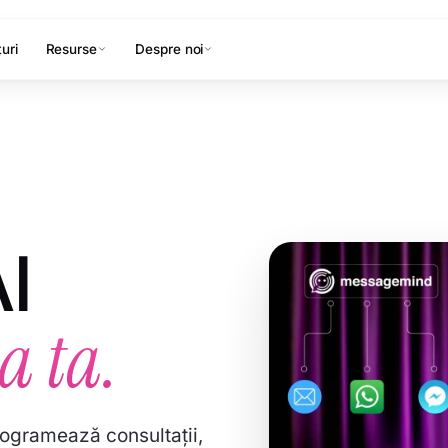
uri
Resurse
Despre noi
I
a ta.
programează consultații,