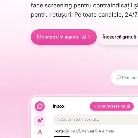
face screening pentru contraindicații ș
pentru retușuri. Pe toate canalele, 24/7
Îți construim agentul AI
Încearcă gratui
Remind
Inbox
Conversație nouă
Caută în tot inbox-ul…
Toate
AI
Manual
Ale mele
6