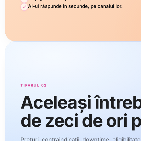
AI-ul răspunde în secunde, pe canalul lor.
TIPARUL 02
Aceleași întreb
de zeci de ori p
Prețuri, contraindicații, downtime, eligibilitate