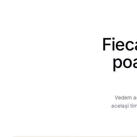
Fiec
po
Vedem ace
același tim