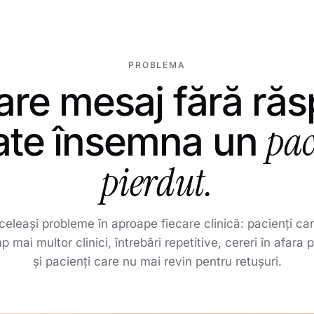
PROBLEMA
are mesaj fără ră
9:41
9:42
9:43
9:44
pac
ate însemna un
pierdut.
Vreau Bot
💉
sigur pen
Bună! Cât
Mai aveț
leași probleme în aproape fiecare clinică: pacienți car
buze? Cau
pentru H
p mai multor clinici, întrebări repetitive, cereri în afara
săptămân
și pacienți care nu mai revin pentru retușuri.
Da, marți
Nu, la ni