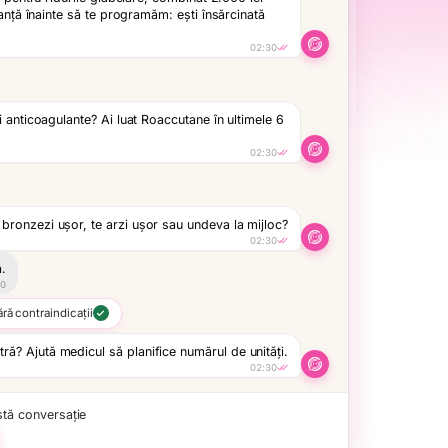
 anticoagulante? Ai luat Roaccutane în ultimele 6
WhatsApp
02:30
te bronzezi ușor, te arzi ușor sau undeva la mijloc?
02:30
Nume
Andreea 
ă.
30
Interacțiune
Pri
fără contraindicații
Email
andreea.
Telefon
+44 77
utră? Ajută medicul să planifice numărul de unități.
02:30
Instagram
@and
Mesaje
8
tă conversație
Data
04 