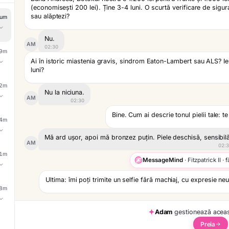
Nu.
cum
AM
02:30
Ai în istoric miastenia gravis, sindrom Eaton-Lambert sau ALS? Iei
luni?
um
9m
Nu la niciuna.
AM
3h
02:30
um
2m
Bine. Cum ai descrie tonul pielii tale: 
2d
4h
Mă ard ușor, apoi mă bronzez puțin. Piele deschisă, sensibil
AM
um
4m
02:
2d
MessageMind
· Fitzpatrick II · 
2d
Ultima: îmi poți trimite un selfie fără machiaj, cu expresie ne
um
1m
1w
[poză]
6h
AM
02:30
um
8m
4d
HubSpot
Adam
gestionează aceas
3d
um
Preia