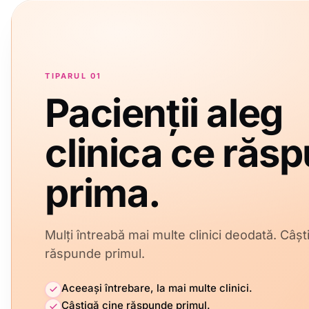
TIPARUL 01
Pacienții aleg
clinica ce răs
prima.
Mulți întreabă mai multe clinici deodată. Câșt
răspunde primul.
Aceeași întrebare, la mai multe clinici.
Câștigă cine răspunde primul.