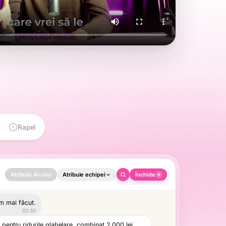
Rapel
Atribuie AI-ului
Închide
Atribuie echipei
m mai făcut.
⧉
02:30
 pentru ridurile glabelare, combinat 2.000 lei
anță înainte să te programăm: ești însărcinată
02:30