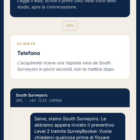
Legge il lead, scrive il primo SMS nella voce dello
studio, apre la conversazione.
SMS
CLIENTE
Telefono
L'acquirente riceve una risposta vera da South
Surveyors in pochi secondi, non la mattina dopo.
South Surveyors
SMS · +44 7533 149966
Salve, siamo South Surveyors. Le
abbiamo appena inviato il preventivo
Level 2 tramite SurveyBooker. Vuole
chiederci qualcosa prima di fissare