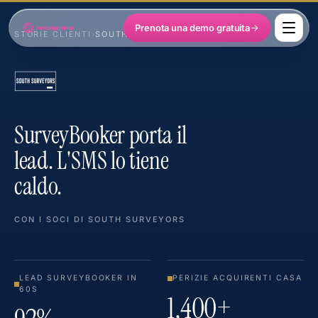
Prenota una demo gratuita
STORIE CLIENTI
›
SOUTH SURVEYORS
SurveyBooker porta il
lead. L'SMS lo tiene
caldo.
CON I SOCI DI SOUTH SURVEYORS
LEAD SURVEYBOOKER IN
PERIZIE ACQUIRENTI CASA
60S
1,400+