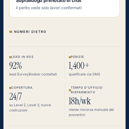
Sopralluogo prenotato in chat
il perito vede solo lavori confermati
I NUMERI DIETRO
LEAD IN 60S
PERIZIE
92%
1,400+
lead SurveyBooker contattati
qualificate via SMS
COPERTURA
TEMPO D'UFFICIO
24/7
RISPARMIATO
18h/wk
su Level 2, Level 3, nuove
niente rincorsa manuale dei
costruzioni
preventivi