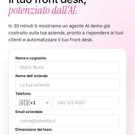
potenziato dall'AI.
"Mat
Jayesh Ashar · Pearl Tourism & Leisure Group
mig
Nome e cognome
Nome dell'azienda
Telefono
🇺🇸
+1
Email aziendale
Dimensione del team