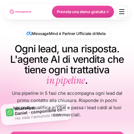
Prenota una demo gratuita
MessageMind è Partner Ufficiale di Meta
Ogni lead, una risposta.
L'agente AI di vendita che
tiene ogni trattativa
in pipeline
.
Una pipeline in 5 fasi che accompagna ogni lead dal
primo contatto alla chiusura. Risponde in pochi
adesso
secondi, qualifica in chat e passa i lead caldi ai tuoi
WhatsApp
D
aniel · componibile cognac
o visto l'annuncio Meta, è ancora disponibile?
H
commerciali.