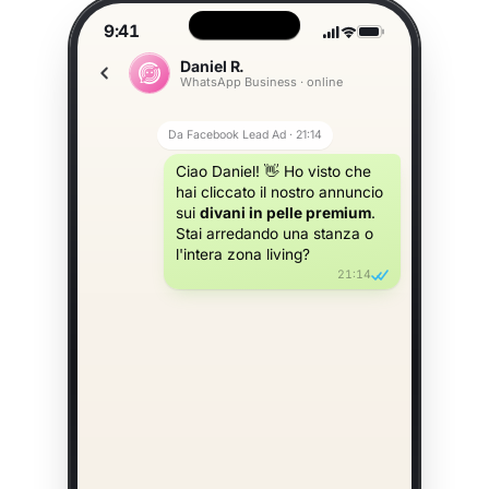
9:41
Daniel R.
WhatsApp Business · online
Da Facebook Lead Ad · 21:14
Ciao Daniel! 👋 Ho visto che
hai cliccato il nostro annuncio
sui
divani in pelle premium
.
Stai arredando una stanza o
l'intera zona living?
21:14