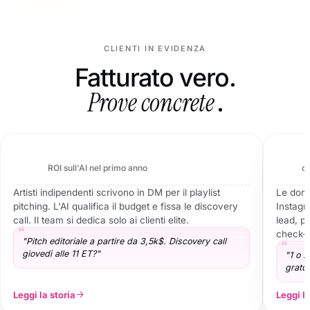
CLIENTI IN EVIDENZA
Fatturato vero.
Prove concrete
.
TMMA
Agenzia marketing · USA
12x
3s
ROI sull'AI nel primo anno
d
Artisti indipendenti scrivono in DM per il playlist
Le doma
pitching. L'AI qualifica il budget e fissa le discovery
Instagr
call. Il team si dedica solo ai clienti elite.
lead, pr
check-i
"Pitch editoriale a partire da 3,5k$. Discovery call
giovedì alle 11 ET?"
"1 o 2
gratui
Leggi la storia
Leggi la