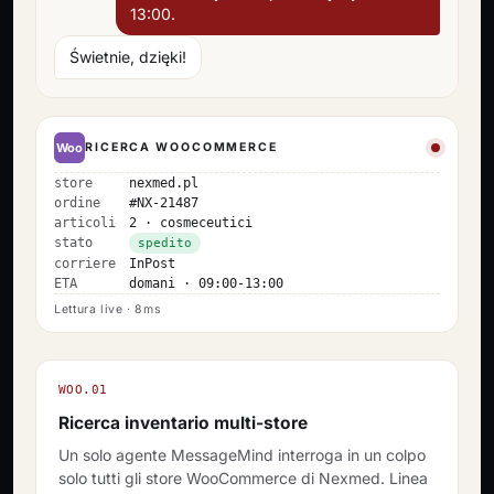
13:00.
Świetnie, dzięki!
Woo
RICERCA WOOCOMMERCE
store
nexmed.pl
ordine
#NX-21487
articoli
2 · cosmeceutici
stato
spedito
corriere
InPost
ETA
domani · 09:00-13:00
Lettura live · 8ms
WOO.01
Ricerca inventario multi-store
Un solo agente MessageMind interroga in un colpo
solo tutti gli store WooCommerce di Nexmed. Linea