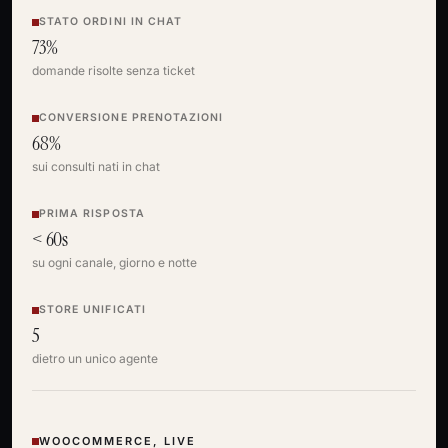
STATO ORDINI IN CHAT
73%
domande risolte senza ticket
CONVERSIONE PRENOTAZIONI
68%
sui consulti nati in chat
PRIMA RISPOSTA
< 60s
su ogni canale, giorno e notte
STORE UNIFICATI
5
dietro un unico agente
WOOCOMMERCE, LIVE