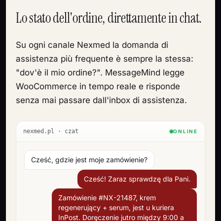
Lo stato dell'ordine, direttamente in chat.
Su ogni canale Nexmed la domanda di
assistenza più frequente è sempre la stessa:
"dov'è il mio ordine?". MessageMind legge
WooCommerce in tempo reale e risponde
senza mai passare dall'inbox di assistenza.
nexmed.pl · czat
ONLINE
Cześć, gdzie jest moje zamówienie?
Cześć! Zaraz sprawdzę dla Pani.
Zamówienie #NX-21487, krem
regenerujący + serum, jest u kuriera
InPost. Doręczenie jutro między 9:00 a