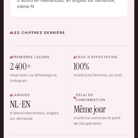
d'abord en néerlandais, en anglais sur demande,
même fil
LES CHIFFRES DERRIÈRE
PREMIÈRES LEÇONS
TAUX D'AFFECTATION
2 400+
100%
réservées via WhatsApp et
monitrices femmes, en chat
Instagram
LANGUES
DÉLAI DE
CONFIRMATION
NL · EN
Même jour
d'abord néerlandais, anglais
monitrice nommée et point
sur demande
de récupération