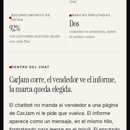
chat
RECONOCIMIENTO DE
MARCAS ENRUTADAS
FOTOS
Dos
92%
rodantes vs siniestros, sobre
marca/modelo acertado desde
el mismo motor
una sola foto
DENTRO DEL CHAT
CarJam corre, el vendedor ve el informe,
la marca queda elegida.
El chatbot no manda al vendedor a una página
de CarJam ni le pide que vuelva. El informe
aparece como un mensaje, en el mismo hilo,
formateado para leerse en el móvil. El enrutado