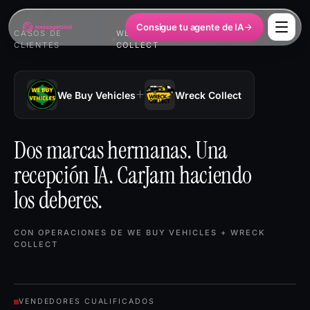
Consigue tu agente de IA
CASOS DE
WE BUY VEHICLES + WRECK
›
CLIENTES
COLLECT
+
We Buy Vehicles
Wreck Collect
Dos marcas hermanas. Una
recepción IA. CarJam haciendo
los deberes.
CON OPERACIONES DE WE BUY VEHICLES + WRECK
COLLECT
VENDEDORES CUALIFICADOS