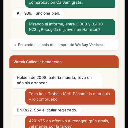
comprobación CarJam gratis.
KFT938. Funciona bien.
Mirando el informe, entre 3.000 y 3.400
NZ$. ¿Recogida el jueves en Hamilton?
→ Enrutado a la cola de compra de
We Buy Vehicles
.
Wreck Collect · Henderson
Holden de 2008, batería muerta, lleva un
año sin arrancar.
Tena koe. Trabajo fácil. Pásame la matrícula
y lo compruebo.
BNX422. Soy el titular registrado.
420 NZ$ en efectivo al recoger, grúa gratis,
¿el martes por la tarde?