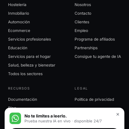
Hostelería
Nosotros
Inmobiliario
Contacto
Automoción
Clientes
Ecommerce
Empleo
Servicios profesionales
Programa de afiliados
Educación
Partnerships
Servicios para el hogar
Consigue tu agente de IA
Salud, belleza y bienestar
Todos los sectores
RECURSOS
LEGAL
Documentación
Política de privacidad
Blog
No te limites a leerlo.
Prueba nuestra IA en vivo · disponible 24/7