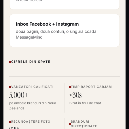
Inbox Facebook + Instagram
două pagini, două conturi, o singură coadă
MessageMind
CIFRELE DIN SPATE
VÂNZĂTORI CALIFICAȚI
TIMP RAPORT CARJAM
5.000+
<30s
pe ambele branduri din Noua
livrat în firul de chat
Zeelandă
RECUNOAȘTERE FOTO
BRANDURI
DIRECȚIONATE