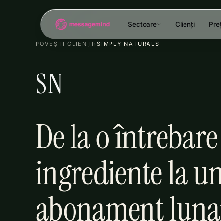
Sectoare
Clienți
Preț
POVEȘTI CLIENȚI
›
SIMPLY NATURALS
SN
De la o întrebare
ingrediente la u
abonament lunar