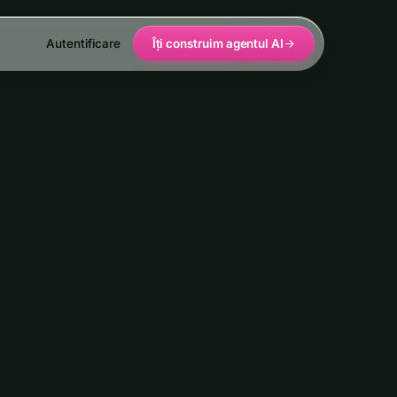
Autentificare
Îți construim agentul AI