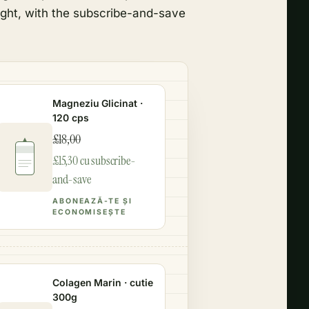
ght, with the subscribe-and-save
Magneziu Glicinat ·
120 cps
£18,00
£15,30 cu subscribe-
and-save
ABONEAZĂ-TE ȘI
ECONOMISEȘTE
Colagen Marin · cutie
300g