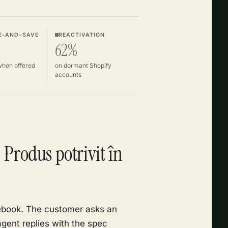
E-AND-SAVE
REACTIVATION
62%
when offered
on dormant Shopify
accounts
 Produs potrivit în
tebook. The customer asks an
agent replies with the spec