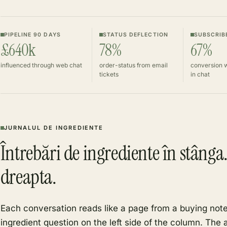
PIPELINE 90 DAYS
STATUS DEFLECTION
SUBSCRIB
£640k
78%
67%
influenced through web chat
order-status from email
conversion 
tickets
in chat
JURNALUL DE INGREDIENTE
Întrebări de ingrediente în stânga.
dreapta.
Each conversation reads like a page from a buying no
ingredient question on the left side of the column. The 