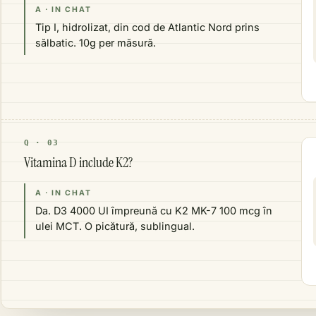
A · IN CHAT
Tip I, hidrolizat, din cod de Atlantic Nord prins
sălbatic. 10g per măsură.
Q · 03
Vitamina D include K2?
A · IN CHAT
Da. D3 4000 UI împreună cu K2 MK-7 100 mcg în
ulei MCT. O picătură, sublingual.