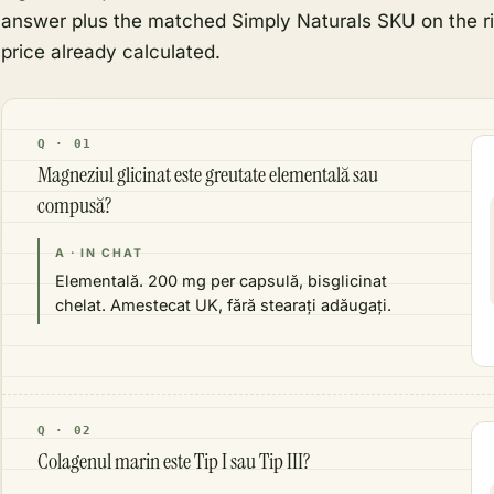
answer plus the matched Simply Naturals SKU on the ri
price already calculated.
Q · 01
Magneziul glicinat este greutate elementală sau
compusă?
A · IN CHAT
Elementală. 200 mg per capsulă, bisglicinat
chelat. Amestecat UK, fără stearați adăugați.
Q · 02
Colagenul marin este Tip I sau Tip III?