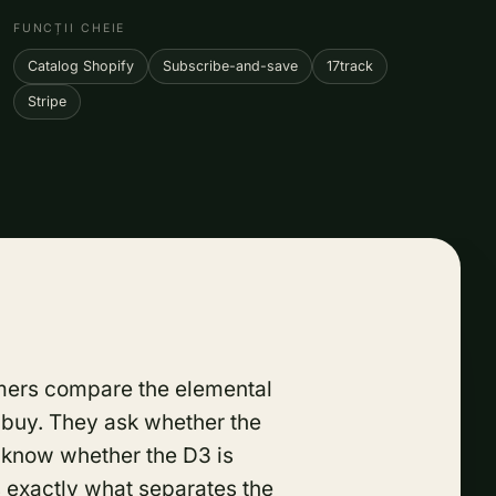
FUNCȚII CHEIE
Catalog Shopify
Subscribe-and-save
17track
Stripe
omers compare the elemental
 buy. They ask whether the
o know whether the D3 is
s exactly what separates the