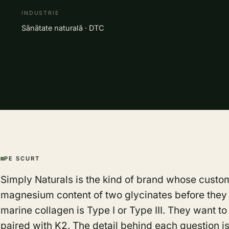
INDUSTRIE
Sănătate naturală · DTC
PE SCURT
Simply Naturals is the kind of brand whose cust
magnesium content of two glycinates before they
marine collagen is Type I or Type III. They want t
paired with K2. The detail behind each question i