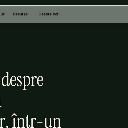
uri
Resurse
Despre noi
 despre
n
, într-un