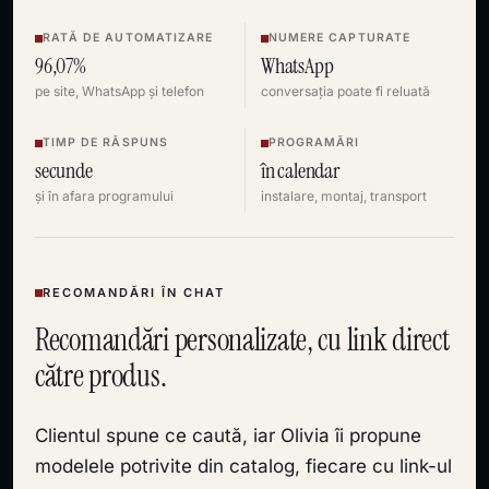
RATĂ DE AUTOMATIZARE
NUMERE CAPTURATE
96,07%
WhatsApp
pe site, WhatsApp și telefon
conversația poate fi reluată
TIMP DE RĂSPUNS
PROGRAMĂRI
secunde
în calendar
și în afara programului
instalare, montaj, transport
RECOMANDĂRI ÎN CHAT
Recomandări personalizate, cu link direct
către produs.
Clientul spune ce caută, iar Olivia îi propune
modelele potrivite din catalog, fiecare cu link-ul