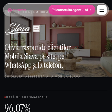
Îți construim agentul AI
POVEȘTI CLIENȚI
›
MOBILA SLAVA
Olivia răspunde clienților
Mobila Slava pe site, pe
WhatsApp și la telefon.
CU OLIVIA, ASISTENTA AI A MOBILA SLAVA
RATĂ DE AUTOMATIZARE
96,07%