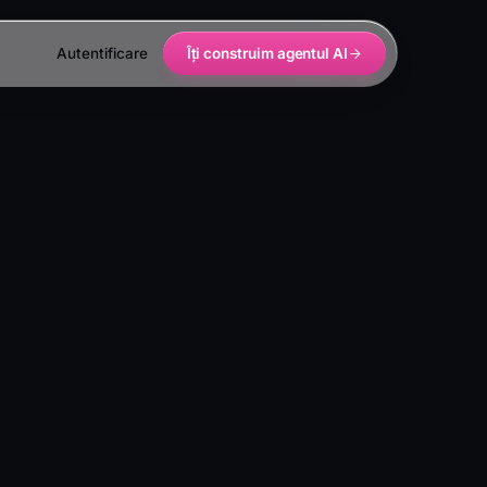
Autentificare
Îți construim agentul AI