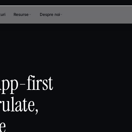
uri
Resurse
Despre noi
pp-first
ulate,
e