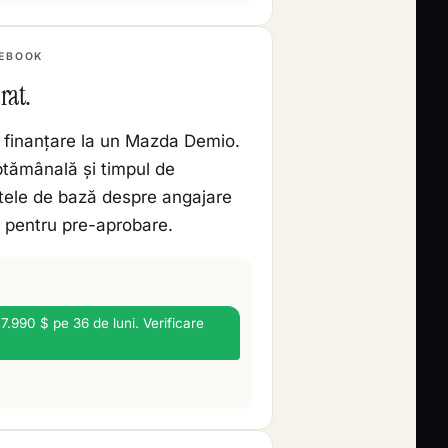
CEBOOK
rat.
 finanțare la un Mazda Demio.
tămânală și timpul de
atele de bază despre angajare
e pentru pre-aprobare.
.990 $ pe 36 de luni. Verificare