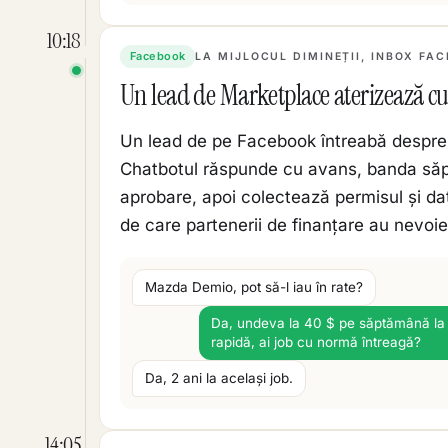
10:18
Facebook
LA MIJLOCUL DIMINEȚII, INBOX FA
Un lead de Marketplace aterizează cu
Un lead de pe Facebook întreabă despre
Chatbotul răspunde cu avans, banda săp
aprobare, apoi colectează permisul și d
de care partenerii de finanțare au nevoi
Mazda Demio, pot să-l iau în rate?
Da, undeva la 40 $ pe săptămână la 7
rapidă, ai job cu normă întreagă?
Da, 2 ani la același job.
14:05