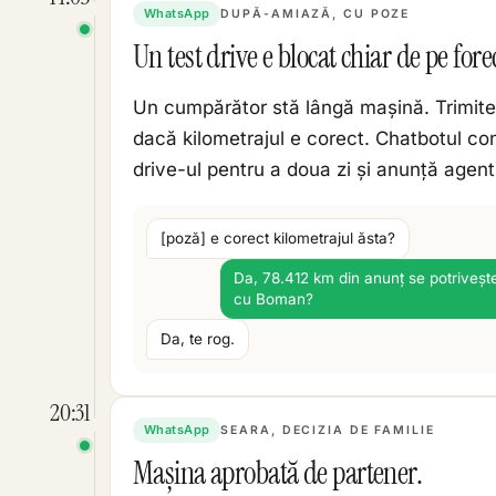
WhatsApp
DUPĂ-AMIAZĂ, CU POZE
Un test drive e blocat chiar de pe fore
Un cumpărător stă lângă mașină. Trimite 
dacă kilometrajul e corect. Chatbotul co
drive-ul pentru a doua zi și anunță agent
[poză] e corect kilometrajul ăsta?
Da, 78.412 km din anunț se potriveșt
cu Boman?
Da, te rog.
20:31
WhatsApp
SEARA, DECIZIA DE FAMILIE
Mașina aprobată de partener.