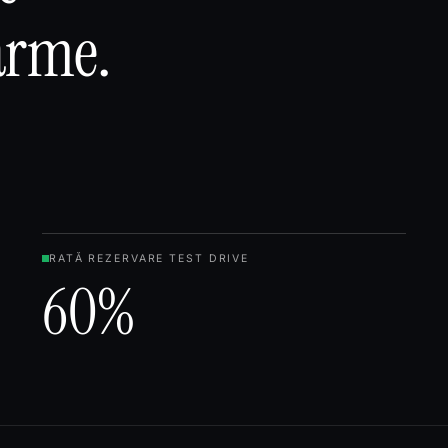
arme.
RATĂ REZERVARE TEST DRIVE
60%