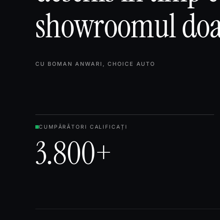
showroomul do
CU BOMAN ANWARI, CHOICE AUTO
CUMPĂRĂTORI CALIFICAȚI
3.800+