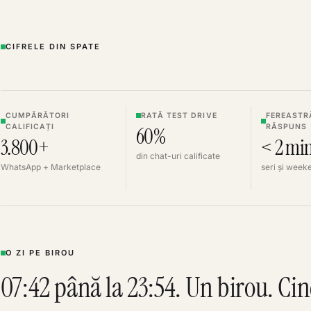
CIFRELE DIN SPATE
CUMPĂRĂTORI
RATĂ TEST DRIVE
FEREASTR
CALIFICAȚI
RĂSPUNS
60%
3.800+
< 2 mi
din chat-uri calificate
WhatsApp + Marketplace
seri și week
O ZI PE BIROU
07:42 până la 23:54. Un birou. Ci