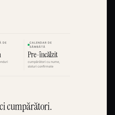
Ă DE
CALENDAR DE
SÂMBĂTĂ
n
Pre-încălzit
enduri
cumpărători cu nume,
sloturi confirmate
nci cumpărători.