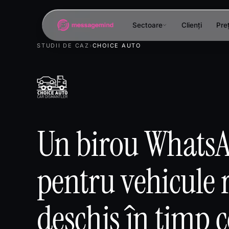
Sectoare
Clienți
Preț
STUDII DE CAZ
›
CHOICE AUTO
Un birou WhatsA
pentru vehicule r
deschis în timp c