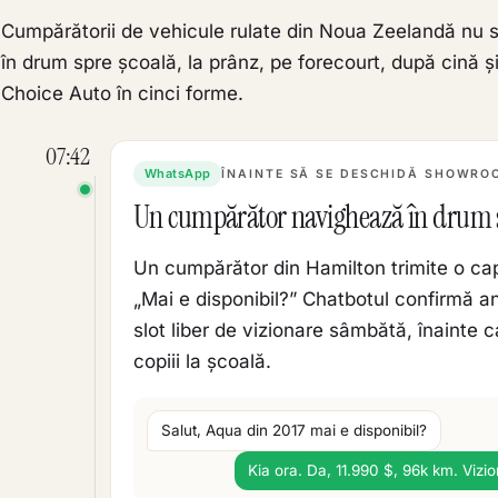
Cumpărătorii de vehicule rulate din Noua Zeelandă nu sc
în drum spre școală, la prânz, pe forecourt, după cină și
Choice Auto în cinci forme.
07:42
WhatsApp
ÎNAINTE SĂ SE DESCHIDĂ SHOWRO
Un cumpărător navighează în drum s
Un cumpărător din Hamilton trimite o ca
„Mai e disponibil?” Chatbotul confirmă anu
slot liber de vizionare sâmbătă, înainte c
copiii la școală.
Salut, Aqua din 2017 mai e disponibil?
Kia ora. Da, 11.990 $, 96k km. Vizion