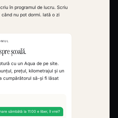
riu în programul de lucru. Scriu
 când nu pot dormi. Iată o zi
OMUL
pre școală.
ptură cu un Aqua de pe site.
nțul, prețul, kilometrajul și un
a cumpărătorul să-și fi lăsat
are sâmbătă la 11:00 e liber, îl vrei?