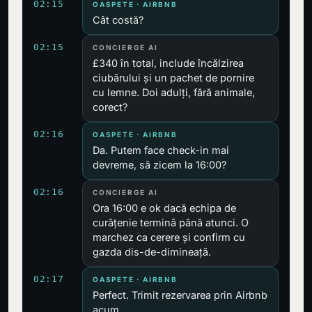
02:15
OASPETE · AIRBNB
Cât costă?
02:15
CONCIERGE AI
£340 în total, include încălzirea
ciubărului și un pachet de pornire
cu lemne. Doi adulți, fără animale,
corect?
02:16
OASPETE · AIRBNB
Da. Putem face check-in mai
devreme, să zicem la 16:00?
02:16
CONCIERGE AI
Ora 16:00 e ok dacă echipa de
curățenie termină până atunci. O
marchez ca cerere și confirm cu
gazda dis-de-dimineață.
02:17
OASPETE · AIRBNB
Perfect. Trimit rezervarea prin Airbnb
acum.