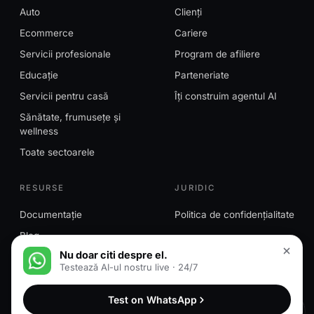
Auto
Clienți
Ecommerce
Cariere
Servicii profesionale
Program de afiliere
Educație
Parteneriate
Servicii pentru casă
Îți construim agentul AI
Sănătate, frumusețe și
wellness
Toate sectoarele
RESURSE
JURIDIC
Documentație
Politica de confidențialitate
Blog
Nu doar citi despre el.
Testează AI-ul nostru live · 24/7
© 2026 MessageMind™. Toate drepturile rezervate.
Test on WhatsApp
MessageMind™ este o marcă a HN Ventures LLC.