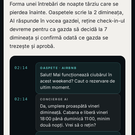
Forma unei întrebări de noapte târziu care se
pierdea înainte. Oaspetele scrie la 2 dimineața,
AI răspunde în vocea gazdei, reține check-in-ul
devreme pentru ca gazda să decidă la 7
dimineața și confirmă odată ce gazda se
trezește și aprobă.
02:14
OASPETE · AIRBNB
Salut! Mai funcționează ciubărul în
acest weekend? Caut o rezervare de
ultim moment.
02:14
CONCIERGE AI
Da, umplere proaspătă vineri
dimineață. Cabana e liberă vineri
18:00 până duminică 11:00, minim
două nopți. Vrei să o rețin?