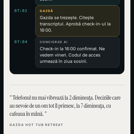
07:02
GAZDĂ
Gazda se trezește. Citește
transcriptul. Aprobă check-in-ul la
16:00.
07:04
CONCIERGE AI
Check-in la 16:00 confirmat. Ne
vedem vineri. Codul de acces
urmează în ziua sosirii.
Telefonul nu mai vibrează la 2 dimineața. Deciziile care
au nevoie de un om tot îl primesc, la 7 dimineața, cu
cafeaua în mână.
GAZDA HOT TUB RETREAT