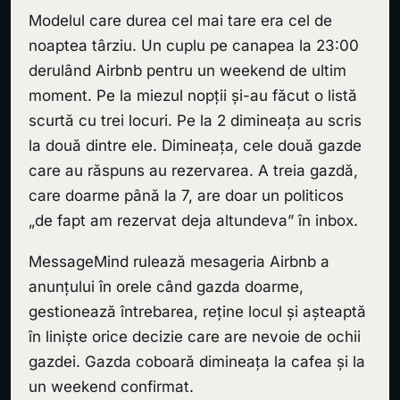
Modelul care durea cel mai tare era cel de
noaptea târziu. Un cuplu pe canapea la 23:00
derulând Airbnb pentru un weekend de ultim
moment. Pe la miezul nopții și-au făcut o listă
scurtă cu trei locuri. Pe la 2 dimineața au scris
la două dintre ele. Dimineața, cele două gazde
care au răspuns au rezervarea. A treia gazdă,
care doarme până la 7, are doar un politicos
„de fapt am rezervat deja altundeva” în inbox.
MessageMind rulează mesageria Airbnb a
anunțului în orele când gazda doarme,
gestionează întrebarea, reține locul și așteaptă
în liniște orice decizie care are nevoie de ochii
gazdei. Gazda coboară dimineața la cafea și la
un weekend confirmat.