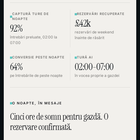
CAPTURĂ TURE DE
REZERVĂRI RECUPERATE
NOAPTE
£42k
92%
rezervări de weekend
întrebări preluate, 02:00 la
înainte de răsărit
07:00
CONVERSIE PESTE NOAPTE
TURĂ AI
64%
02:00-07:00
pe întrebările de peste noapte
în vocea proprie a gazdei
O NOAPTE, ÎN MESAJE
Cinci ore de somn pentru gazdă. O
rezervare confirmată.