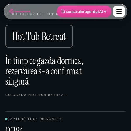
Îți construim agentul AI
STUDII DE CAZ
›
HOT TUB RETREAT
Hot Tub Retreat
În timp ce gazda dormea,
rezervarea s-a confirmat
singură.
CU GAZDA HOT TUB RETREAT
CAPTURĂ TURE DE NOAPTE